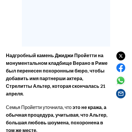
EVENTI
#CARAUNIONE
INSULARITÀ
FOTO
Надгробный камень Джиджи Пройетти на
VIDEO
монументальном кладбище Верано в Риме
был перенесен похоронным бюро, чтобы
INFO AZIENDE
добавить имя партнерши актера,
ABBONATI
Стрелитты Альтер, которая скончалась 21
ANNUNCI
апреля.
NECROLOGI
Семья Пройетти уточнила, что
это не кража, а
PUBBLICITÀ
обычная процедура, учитывая, что Альтер,
SPIAGGE
большая любовь шоумена, похоронена в
STORE
том же месте.