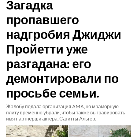
Загадка
CRONACA
пропавшего
ITALIA
надгробия Джиджи
MONDO
Пройетти уже
POLITICA
разгадана: его
ECONOMIA
демонтировали по
SERVIZI ALLE IMPRESE
LAVORO
просьбе семьи.
BANDI
Жалобу подала организация AMA, но мраморную
SPORT IN SARDEGNA
плиту временно убрали, чтобы также выгравировать
имя партнерши актера, Сагитты Альтер.
SPORT
RISULTATI E CLASSIFICHE