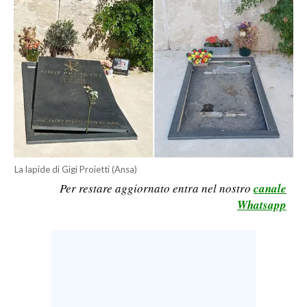
CALCIO
CALCIO REGIONALE
BASKET
VOLLEY
MOTORI
TENNIS
ALTRI SPORT
La lapide di Gigi Proietti (Ansa)
CULTURA
Per restare aggiornato entra nel nostro
canale
Whatsapp
SPETTACOLI
GOSSIP
SARDI NEL MONDO
NOTIZIE