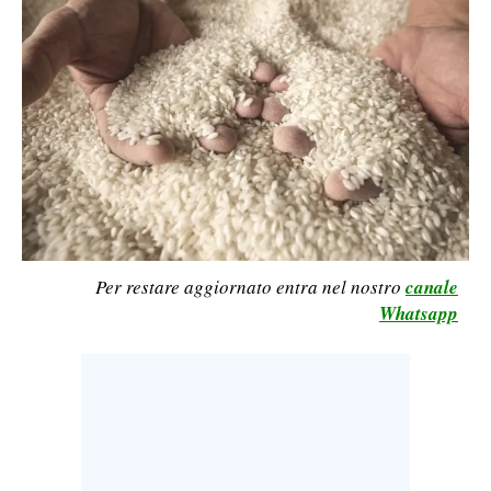
CALCIO
CALCIO REGIONALE
BASKET
VOLLEY
MOTORI
TENNIS
ALTRI SPORT
CULTURA
Per restare aggiornato entra nel nostro
canale
Whatsapp
SPETTACOLI
GOSSIP
SARDI NEL MONDO
NOTIZIE