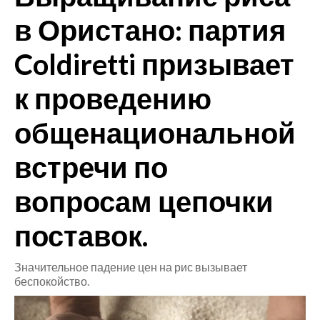
в Ористано: партия
CRONACA
Coldiretti призывает
ITALIA
MONDO
к проведению
POLITICA
общенациональной
ECONOMIA
встречи по
SERVIZI ALLE IMPRESE
вопросам цепочки
LAVORO
BANDI
поставок.
SPORT IN SARDEGNA
Значительное падение цен на рис вызывает
беспокойство.
SPORT
RISULTATI E CLASSIFICHE