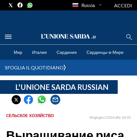
Russia
ACCEDI
CRONACA SARDEGNA
Мир
Италия
Сардиния
Сардинцы-в-Мире
CAGLIARI
PROVINCIA DI CAGLIARI
SFOGLIA IL QUOTIDIANO
SULCIS IGLESIENTE
MEDIO CAMPIDANO
L'UNIONE SARDA RUSSIAN
ORISTANO E PROVINCIA
SASSARI E PROVINCIA
GALLURA
СЕЛЬСКОЕ ХОЗЯЙСТВО
06 giugno 2026 alle 16:41
NUORO E PROVINCIA
OGLIASTRA
Выращивание риса
AGENDA