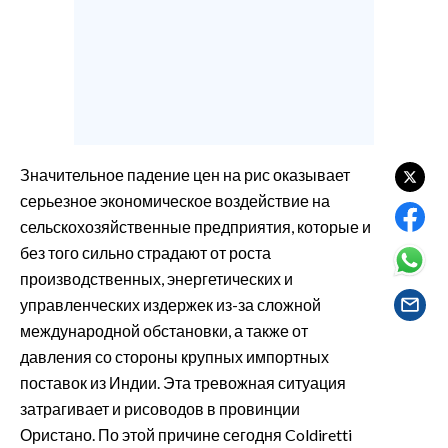
EVENTI
#CARAUNIONE
INSULARITÀ
FOTO
Значительное падение цен на рис оказывает
серьезное экономическое воздействие на
VIDEO
сельскохозяйственные предприятия, которые и
INFO AZIENDE
без того сильно страдают от роста
производственных, энергетических и
ABBONATI
управленческих издержек из-за сложной
ANNUNCI
международной обстановки, а также от
NECROLOGI
давления со стороны крупных импортных
PUBBLICITÀ
поставок из Индии. Эта тревожная ситуация
SPIAGGE
затрагивает и рисоводов в провинции
Ористано. По этой причине сегодня Coldiretti
STORE