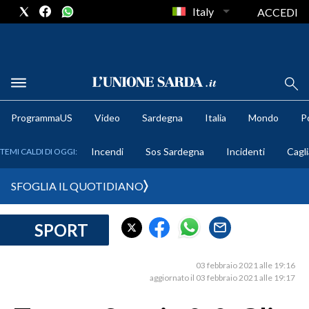
Italy
ACCEDI
METEO
ProgrammaUS
Video
Sardegna
Italia
Mondo
Po
COMUNI AL VOTO
Incendi
Sos Sardegna
Incidenti
Cagli
TEMI CALDI DI OGGI:
VIDEO
SFOGLIA IL QUOTIDIANO
FOTO
SPORT
CRONACA SARDEGNA
CAGLIARI
03 febbraio 2021 alle 19:16
PROVINCIA DI CAGLIARI
aggiornato il 03 febbraio 2021 alle 19:17
SULCIS IGLESIENTE