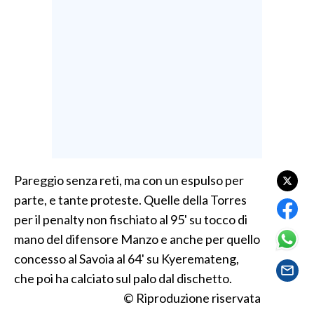
LAVORO
BANDI
SPORT IN SARDEGNA
SPORT
RISULTATI E CLASSIFICHE
CALCIO
CALCIO REGIONALE
Pareggio senza reti, ma con un espulso per
BASKET
parte, e tante proteste. Quelle della Torres
VOLLEY
per il penalty non fischiato al 95' su tocco di
MOTORI
mano del difensore Manzo e anche per quello
TENNIS
concesso al Savoia al 64' su Kyeremateng,
che poi ha calciato sul palo dal dischetto.
ALTRI SPORT
© Riproduzione riservata
CULTURA