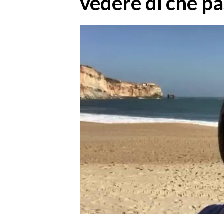
vedere di che pa
MEDIO CAMPIDANO
ORISTANO E PROVINCIA
SASSARI E PROVINCIA
GALLURA
NUORO E PROVINCIA
OGLIASTRA
AGENDA
CRONACA
ITALIA
MONDO
POLITICA
ECONOMIA
SERVIZI ALLE IMPRESE