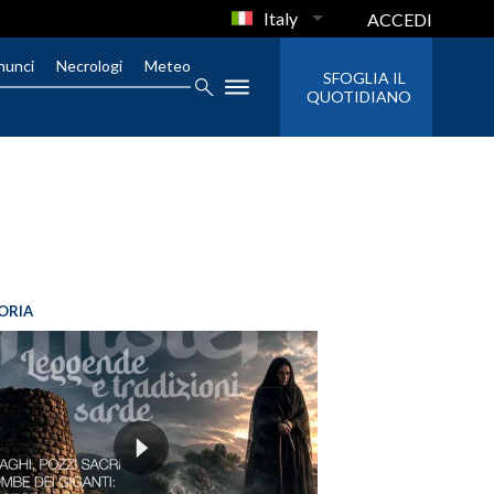
Italy
ACCEDI
nunci
Necrologi
Meteo
SFOGLIA IL
QUOTIDIANO
ORIA