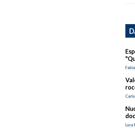
D
Esp
"Qu
Fabia
Val
roc
Carlo
Nuo
dod
Luca 