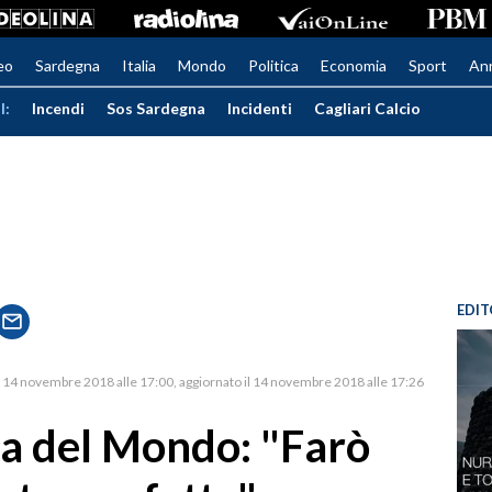
eo
Sardegna
Italia
Mondo
Politica
Economia
Sport
An
I:
Incendi
Sos Sardegna
Incidenti
Cagliari Calcio
EDIT
14 novembre 2018 alle 17:00
aggiornato il 14 novembre 2018 alle 17:26
pa del Mondo: "Farò