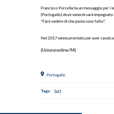
LAVORO
Francisco Porcella ha un messaggio per i 
(Portogallo) dove venerdì sarà impegnato 
BANDI
"Farò vedere di che pasta sono fatto".
SPORT IN SARDEGNA
Nel 2017 venne premiato per aver cavalcat
SPORT
RISULTATI E CLASSIFICHE
(Unioneonline/M)
CALCIO
CALCIO REGIONALE
BASKET
Portogallo
VOLLEY
MOTORI
Tags:
Surf
TENNIS
ALTRI SPORT
CULTURA