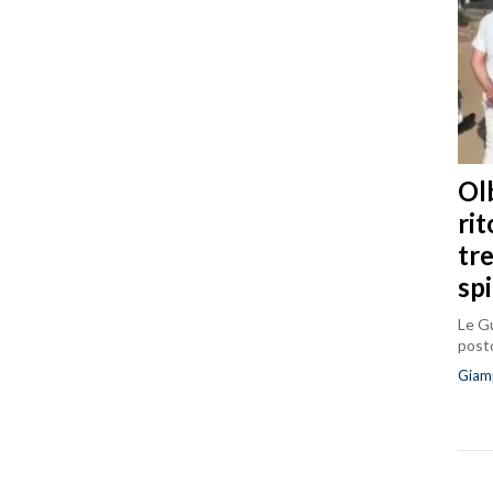
Olb
ri
tr
sp
Le Gu
posto
Giam