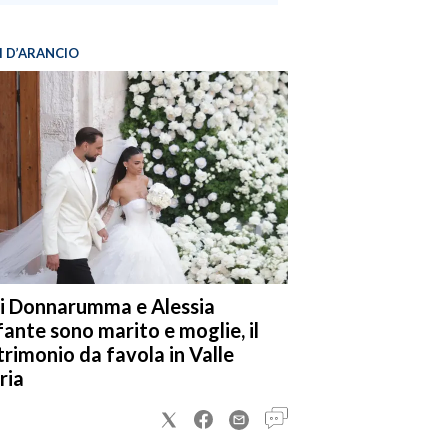
I D’ARANCIO
i Donnarumma e Alessia
fante sono marito e moglie, il
rimonio da favola in Valle
ria