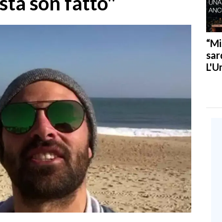
sta son fatto"
“Mi
sar
L'U