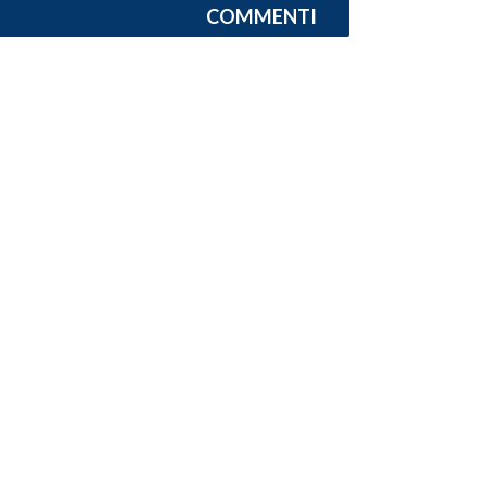
COMMENTI
SPETTACOLI
GOSSIP
SALUTE
SARDEGNA TURISMO
SARDI NEL MONDO
NOTIZIE
EVENTI
#CARAUNIONE
3 MINUTI CON
INSULARITÀ