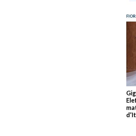
FIOR
Gig
Ele
mat
d’It