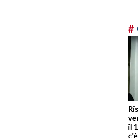
#
Ris
ven
il 
c'