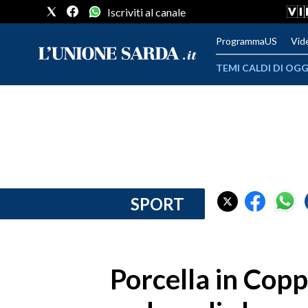
Iscriviti al canale
ProgrammaUS
Vid
TEMI CALDI DI OGG
METEO
COMUNI AL VOTO
VIDEO
FOTO
SPORT
CRONACA SARDEGNA
CAGLIARI
Porcella in Cop
PROVINCIA DI CAGLIARI
SULCIS IGLESIENTE