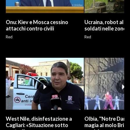
Onu: Kiev e Mosca cessino
Ucraina, robot al p
attacchi contro civili
soldati nelle zone 
Red
Red
West Nile, disinfestazione a
Olbia, ''Notre Dame 
Cagliari: «Situazione sotto
magia al molo Brin: