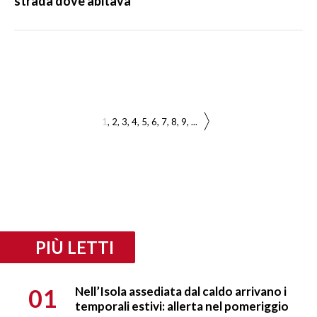
strada dove abitava
1
2
3
4
5
6
7
8
9
...
PIÙ LETTI
01
Nell’Isola assediata dal caldo arrivano i
temporali estivi: allerta nel pomeriggio