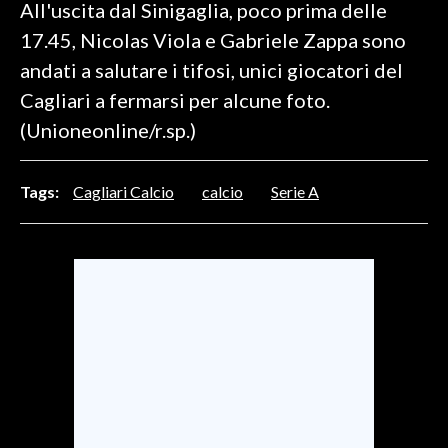
All'uscita dal Sinigaglia, poco prima delle
17.45, Nicolas Viola e Gabriele Zappa sono
INFO AZIENDE
andati a salutare i tifosi, unici giocatori del
ABBONATI
Cagliari a fermarsi per alcune foto.
ANNUNCI
(Unioneonline/r.sp.)
NECROLOGI
PUBBLICITÀ
Tags:
Cagliari Calcio
calcio
Serie A
SPIAGGE
STORE