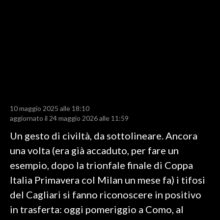
LAVORO
BANDI
SPORT IN SARDEGNA
SPORT
RISULTATI E CLASSIFICHE
CALCIO
10 maggio 2025 alle 18:10
aggiornato il 24 maggio 2026 alle 11:59
CALCIO REGIONALE
Un gesto di civiltà, da sottolineare. Ancora
BASKET
una volta (era già accaduto, per fare un
VOLLEY
esempio, dopo la trionfale finale di Coppa
MOTORI
Italia Primavera col Milan un mese fa) i tifosi
TENNIS
del Cagliari si fanno riconoscere in positivo
ALTRI SPORT
in trasferta: oggi pomeriggio a Como, al
CULTURA