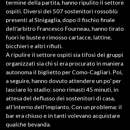
termine della partita, hanno ripulito il settore
ospiti. Diversi dei 507 sostenitori rossoblù
SPETTACOLI
presenti al Sinigaglia, dopo il fischio finale
GOSSIP
dell'arbitro Francesco Fourneau, hanno tirato
fuori le buste e rimosso cartacce, lattine,
SALUTE
bicchieri e altri rifiuti.
A ripulire il settore ospiti sia tifosi dei gruppi
SARDEGNA TURISMO
organizzati sia chi si era procurato in maniera
SARDI NEL MONDO
autonoma il biglietto per Como-Cagliari. Poi,
NOTIZIE
a seguire, hanno dovuto attendere un po' per
EVENTI
lasciare lo stadio: sono rimasti 45 minuti, in
attesa del deflusso dei sostenitori di casa,
#CARAUNIONE
all'interno dell'impianto. Con un problema: il
3 MINUTI CON
bar era chiuso e in tanti volevano acquistare
qualche bevanda.
INSULARITÀ