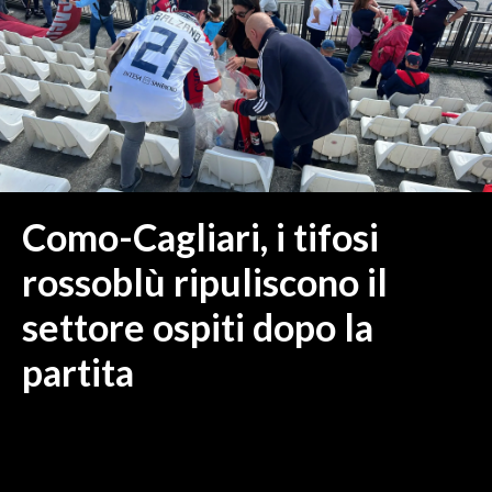
MEDIO CAMPIDANO
ORISTANO E PROVINCIA
SASSARI E PROVINCIA
GALLURA
NUORO E PROVINCIA
OGLIASTRA
AGENDA
Como-Cagliari, i tifosi
CRONACA
rossoblù ripuliscono il
ITALIA
settore ospiti dopo la
MONDO
partita
POLITICA
ECONOMIA
SERVIZI ALLE IMPRESE