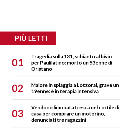
PIÙ LETTI
Tragedia sulla 131, schianto al bivio
01
per Paulilatino: morto un 53enne di
Oristano
02
Malore in spiaggia a Lotzorai, grave un
19enne: è in terapia intensiva
Vendono limonata fresca nel cortile di
03
casa per comprare un motorino,
denunciati tre ragazzini