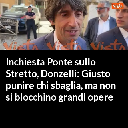
MEDIO CAMPIDANO
ORISTANO E PROVINCIA
SASSARI E PROVINCIA
GALLURA
NUORO E PROVINCIA
OGLIASTRA
AGENDA
Inchiesta Ponte sullo
CRONACA
Stretto, Donzelli: Giusto
ITALIA
punire chi sbaglia, ma non
MONDO
si blocchino grandi opere
POLITICA
ECONOMIA
SERVIZI ALLE IMPRESE