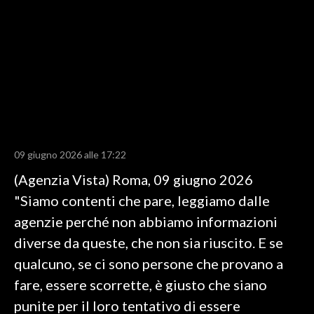
LAVORO
BANDI
SPORT IN SARDEGNA
SPORT
RISULTATI E CLASSIFICHE
CALCIO
09 giugno 2026 alle 17:22
CALCIO REGIONALE
(Agenzia Vista) Roma, 09 giugno 2026
BASKET
"Siamo contenti che pare, leggiamo dalle
VOLLEY
agenzie perché non abbiamo informazioni
MOTORI
diverse da queste, che non sia riuscito. E se
TENNIS
qualcuno, se ci sono persone che provano a
ALTRI SPORT
fare, essere scorrette, è giusto che siano
punite per il loro tentativo di essere
CULTURA