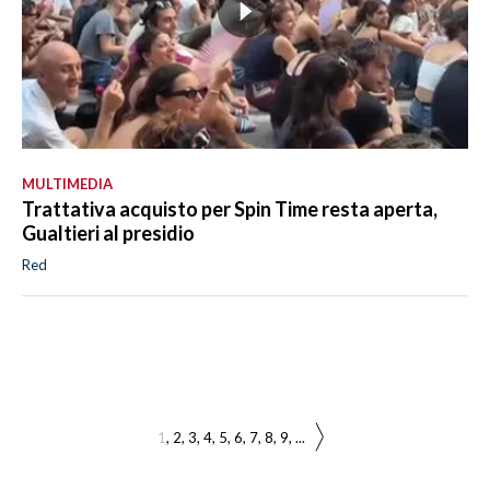
MULTIMEDIA
Trattativa acquisto per Spin Time resta aperta,
Gualtieri al presidio
Red
1
2
3
4
5
6
7
8
9
...