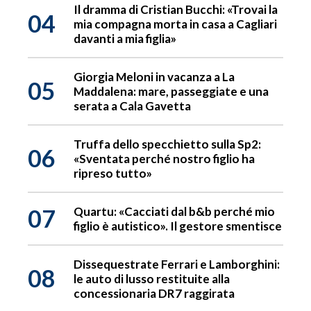
Il dramma di Cristian Bucchi: «Trovai la
04
mia compagna morta in casa a Cagliari
davanti a mia figlia»
Giorgia Meloni in vacanza a La
05
Maddalena: mare, passeggiate e una
serata a Cala Gavetta
Truffa dello specchietto sulla Sp2:
06
«Sventata perché nostro figlio ha
ripreso tutto»
07
Quartu: «Cacciati dal b&b perché mio
figlio è autistico». Il gestore smentisce
Dissequestrate Ferrari e Lamborghini:
08
le auto di lusso restituite alla
concessionaria DR7 raggirata