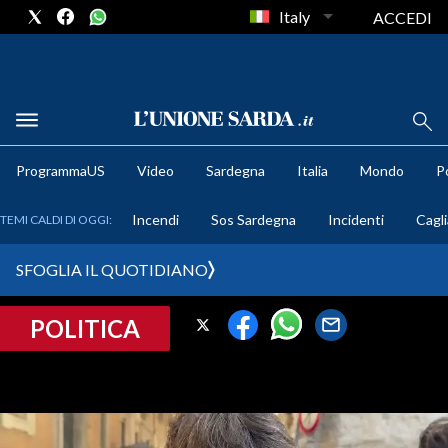
Italy
ACCEDI
METEO
ProgrammaUS
Video
Sardegna
Italia
Mondo
Po
COMUNI AL VOTO
Incendi
Sos Sardegna
Incidenti
Cagli
TEMI CALDI DI OGGI:
VIDEO
SFOGLIA IL QUOTIDIANO
FOTO
POLITICA
CRONACA SARDEGNA
CAGLIARI
PROVINCIA DI CAGLIARI
SULCIS IGLESIENTE