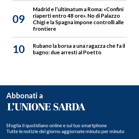
Madrid e l’ultimatum a Roma: «Confini
09
riaperti entro 48 ore». No di Palazzo
Chigi e la Spagna impone controlli alle
frontiere
10
Rubano la borsa a una ragazza che fa il
bagno: due arresti al Poetto
Abbonati a
Sfoglia il quotidiano online e sul tuo smartphone
Tutte le notizie del giorno aggiornate minuto per minuto