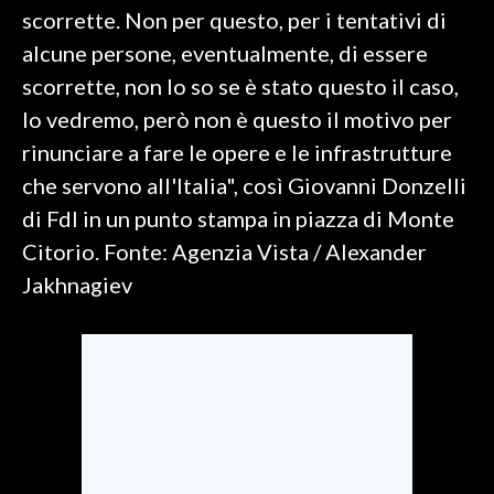
scorrette. Non per questo, per i tentativi di
SPETTACOLI
alcune persone, eventualmente, di essere
scorrette, non lo so se è stato questo il caso,
GOSSIP
lo vedremo, però non è questo il motivo per
rinunciare a fare le opere e le infrastrutture
SALUTE
che servono all'Italia", così Giovanni Donzelli
SARDEGNA TURISMO
di FdI in un punto stampa in piazza di Monte
Citorio. Fonte: Agenzia Vista / Alexander
SARDI NEL MONDO
Jakhnagiev
NOTIZIE
EVENTI
#CARAUNIONE
3 MINUTI CON
INSULARITÀ