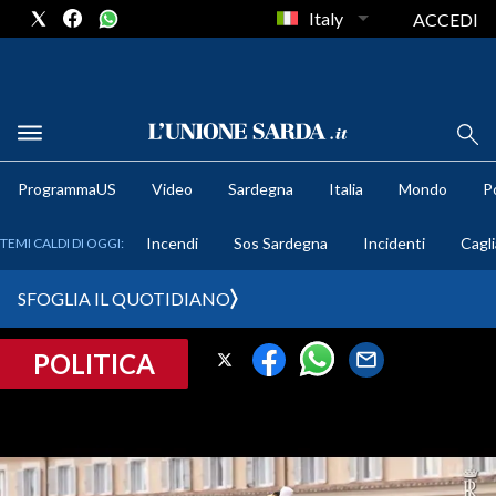
Italy
ACCEDI
METEO
ProgrammaUS
Video
Sardegna
Italia
Mondo
Po
COMUNI AL VOTO
Incendi
Sos Sardegna
Incidenti
Cagli
TEMI CALDI DI OGGI:
VIDEO
SFOGLIA IL QUOTIDIANO
FOTO
POLITICA
CRONACA SARDEGNA
CAGLIARI
PROVINCIA DI CAGLIARI
SULCIS IGLESIENTE