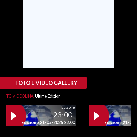
SPETTACOLI
GOSSIP
SALUTE
SARDEGNA TURISMO
SARDI NEL MONDO
NOTIZIE
FOTO E VIDEO GALLERY
EVENTI
TG VIDEOLINA
Ultime Edizioni
#CARAUNIONE
Edizione
23:00
3 MINUTI CON
Edizione 21-05-2026 23:00
Edizione 21-05-
INSULARITÀ