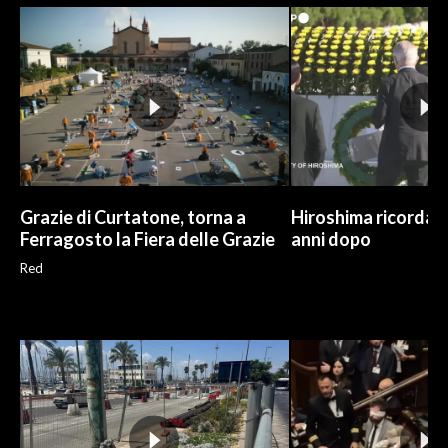
INFO AZIENDE
ABBONATI
ANNUNCI
NECROLOGI
PUBBLICITÀ
SPIAGGE
Grazie di Curtatone, torna a
Hiroshima ricorda l
STORE
Ferragosto la Fiera delle Grazie
anni dopo
Red