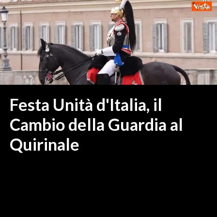
MEDIO CAMPIDANO
ORISTANO E PROVINCIA
SASSARI E PROVINCIA
GALLURA
NUORO E PROVINCIA
OGLIASTRA
AGENDA
Festa Unità d'Italia, il
CRONACA
Cambio della Guardia al
ITALIA
Quirinale
MONDO
POLITICA
ECONOMIA
SERVIZI ALLE IMPRESE