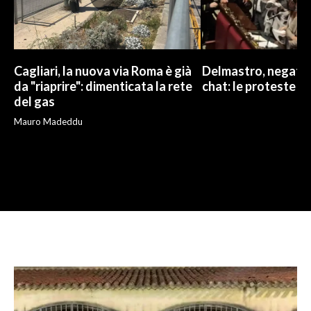
Cagliari, la nuova via Roma è già
Delmastro, negato l
da "riaprire": dimenticata la rete
chat: le proteste d
del gas
Mauro Madeddu