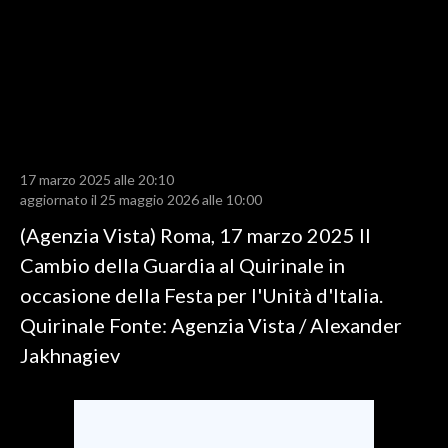
LAVORO
BANDI
SPORT IN SARDEGNA
SPORT
17 marzo 2025 alle 20:10
RISULTATI E CLASSIFICHE
aggiornato il 25 maggio 2026 alle 10:00
CALCIO
(Agenzia Vista) Roma, 17 marzo 2025 Il
CALCIO REGIONALE
Cambio della Guardia al Quirinale in
BASKET
occasione della Festa per l'Unità d'Italia.
VOLLEY
Quirinale Fonte: Agenzia Vista / Alexander
MOTORI
Jakhnagiev
TENNIS
ALTRI SPORT
CULTURA