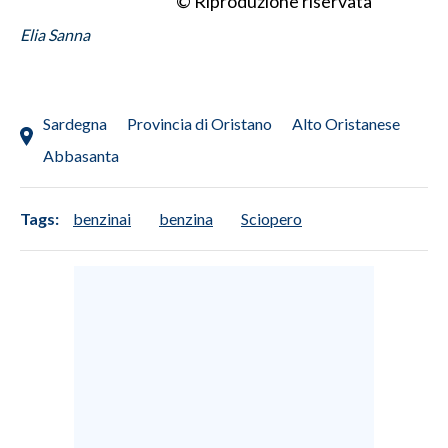
© Riproduzione riservata
Elia Sanna
SPETTACOLI
GOSSIP
Sardegna
Provincia di Oristano
Alto Oristanese
SALUTE
Abbasanta
SARDEGNA TURISMO
Tags:
benzinai
benzina
Sciopero
SARDI NEL MONDO
NOTIZIE
EVENTI
#CARAUNIONE
3 MINUTI CON
INSULARITÀ