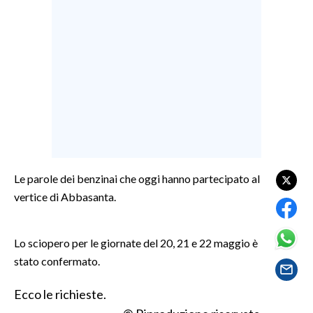
LAVORO
BANDI
SPORT IN SARDEGNA
SPORT
RISULTATI E CLASSIFICHE
CALCIO
CALCIO REGIONALE
Le parole dei benzinai che oggi hanno partecipato al
BASKET
vertice di Abbasanta.
VOLLEY
MOTORI
Lo sciopero per le giornate del 20, 21 e 22 maggio è
TENNIS
stato confermato.
ALTRI SPORT
Ecco le richieste.
CULTURA