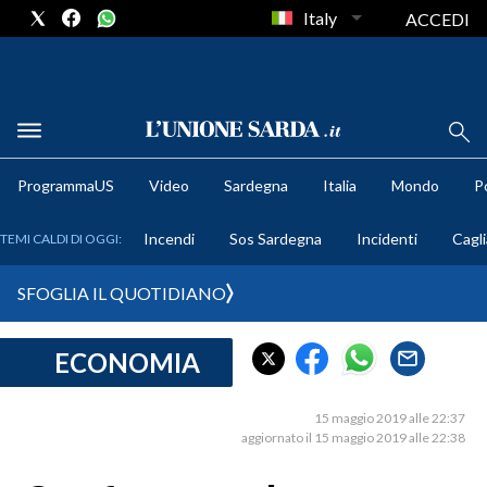
Italy
ACCEDI
METEO
ProgrammaUS
Video
Sardegna
Italia
Mondo
Po
COMUNI AL VOTO
Incendi
Sos Sardegna
Incidenti
Cagli
TEMI CALDI DI OGGI:
VIDEO
SFOGLIA IL QUOTIDIANO
FOTO
ECONOMIA
CRONACA SARDEGNA
CAGLIARI
15 maggio 2019 alle 22:37
PROVINCIA DI CAGLIARI
aggiornato il 15 maggio 2019 alle 22:38
SULCIS IGLESIENTE