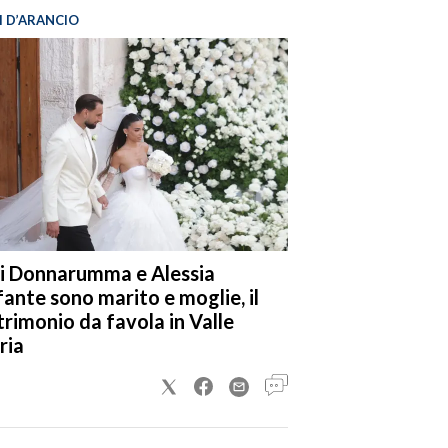
I D’ARANCIO
i Donnarumma e Alessia
fante sono marito e moglie, il
rimonio da favola in Valle
ria