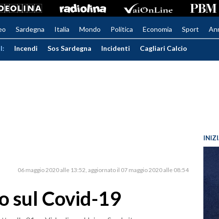
eo
Sardegna
Italia
Mondo
Politica
Economia
Sport
An
I:
Incendi
Sos Sardegna
Incidenti
Cagliari Calcio
INIZ
06 maggio 2020 alle 13:52
aggiornato il 07 maggio 2020 alle 08:54
to sul Covid-19