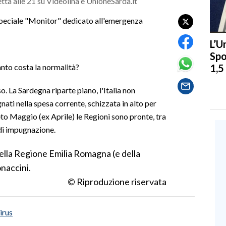
tta alle 21 su Videolina e UnioneSarda.it
 speciale "Monitor" dedicato all'emergenza
L’U
Spo
1,5
uanto costa la normalità?
o. La Sardegna riparte piano, l'Italia non
nati nella spesa corrente, schizzata in alto per
o Maggio (ex Aprile) le Regioni sono pronte, tra
 di impugnazione.
della Regione Emilia Romagna (e della
naccini.
© Riproduzione riservata
irus