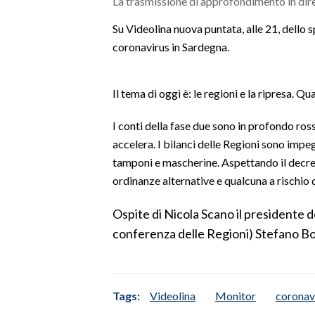
La trasmissione di approfondimento in dire
MEDIO CAMPIDANO
ORISTANO E PROVINCIA
Su Videolina nuova puntata, alle 21, dello
coronavirus in Sardegna.
SASSARI E PROVINCIA
GALLURA
NUORO E PROVINCIA
Il tema di oggi è: le regioni e la ripresa. Q
OGLIASTRA
I conti della fase due sono in profondo ross
AGENDA
accelera. I bilanci delle Regioni sono impeg
tamponi e mascherine. Aspettando il decret
CRONACA
ordinanze alternative e qualcuna a rischio
ITALIA
MONDO
Ospite di Nicola Scano il presidente 
conferenza delle Regioni) Stefano Bo
POLITICA
ECONOMIA
Tags:
Videolina
Monitor
coronav
SERVIZI ALLE IMPRESE