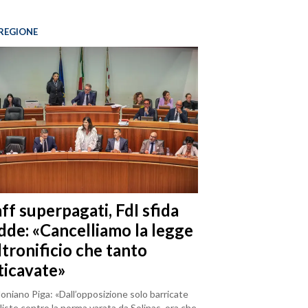
REGIONE
ff superpagati, FdI sfida
dde: «Cancelliamo la legge
ltronificio che tanto
ticavate»
loniano Piga: «Dall’opposizione solo barricate
iste contro la norma varata da Solinas, ora che