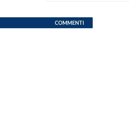
LAVORO
BANDI
COMMENTI
SPORT IN SARDEGNA
SPORT
RISULTATI E CLASSIFICHE
CALCIO
CALCIO REGIONALE
BASKET
VOLLEY
MOTORI
TENNIS
ALTRI SPORT
CULTURA