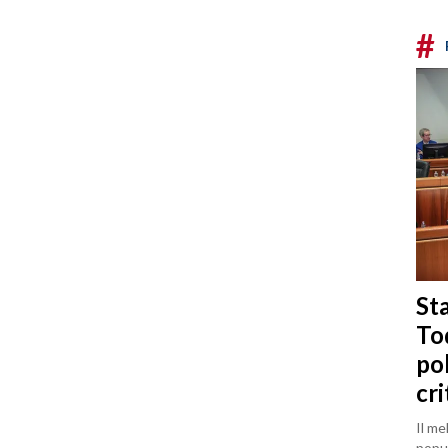
#
Sta
To
po
cri
Il me
popul