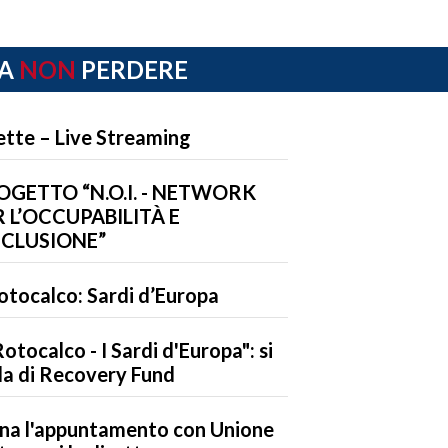
A
NON
PERDERE
ette – Live Streaming
OGETTO “N.O.I. - NETWORK
 L’OCCUPABILITÀ E
NCLUSIONE”
Rotocalco: Sardi d’Europa
 Rotocalco - I Sardi d'Europa": si
la di Recovery Fund
na l'appuntamento con Unione