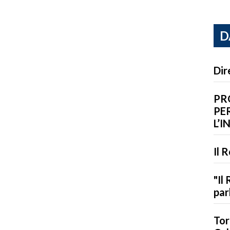
D
Dir
PR
PER
L’I
Il 
"Il
par
Tor