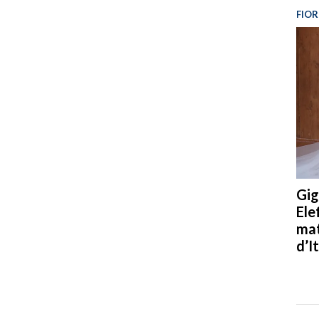
FIOR
Gig
Ele
mat
d’It