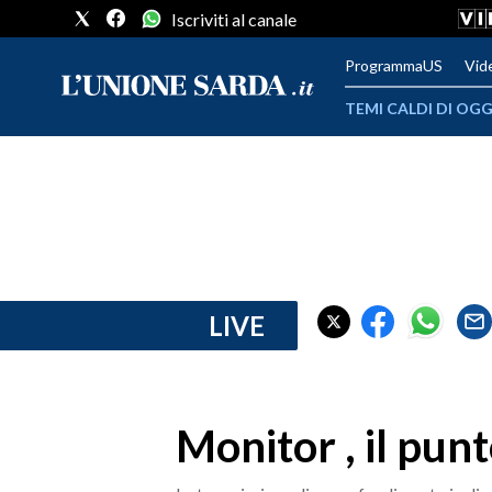
Iscriviti al canale
ProgrammaUS
Vid
TEMI CALDI DI OGG
METEO
COMUNI AL VOTO
VIDEO
FOTO
LIVE
CRONACA SARDEGNA
CAGLIARI
Monitor , il pun
PROVINCIA DI CAGLIARI
SULCIS IGLESIENTE