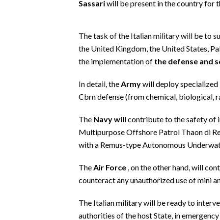
Sassari
will be present in the country for t
EVENTI
#CARAUNIONE
The task of the Italian military will be to 
the United Kingdom, the United States, Pa
INSULARITÀ
the implementation of
the defense and s
FOTO
In detail, the
Army
will deploy specialized
Cbrn defense (from chemical, biological, ra
VIDEO
The
Navy will
contribute to the safety of 
INFO AZIENDE
Multipurpose Offshore Patrol Thaon di Rev
ABBONATI
with a Remus-type Autonomous Underwate
ANNUNCI
The
Air Force
, on the other hand, will con
NECROLOGI
counteract any unauthorized use of mini a
PUBBLICITÀ
SPIAGGE
The Italian military will be ready to interv
STORE
authorities of the host State, in emergency 