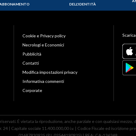
A
ABBONAMENTO
DELL'IDENTITÀ
Scarica
Cookie e Privacy policy
Necrologi e Economici
Pubblicità
Contatti
Modifica impostazioni privacy
Informativa commenti
Corporate
riservati. É vietata la riproduzione, anche parziale e con qualsiasi mezzo, di t
 24 | Capitale sociale 11.400.000,00 i.v. | Codice Fiscale ed iscrizione pre
01687830925 (P.I. 02544190925) | REA: CA-136248