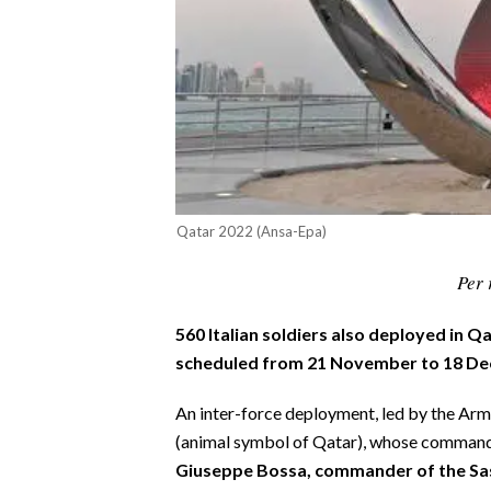
CALCIO
CALCIO REGIONALE
BASKET
VOLLEY
MOTORI
TENNIS
ALTRI SPORT
Qatar 2022 (Ansa-Epa)
CULTURA
Per 
SPETTACOLI
560 Italian soldiers also deployed in 
scheduled from 21 November to 18 D
GOSSIP
An inter-force deployment, led by the Army
SARDI NEL MONDO
(animal symbol of Qatar), whose command 
Giuseppe Bossa, commander of the Sas
NOTIZIE