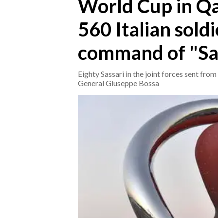
World Cup in Qat
560 Italian sold
CRONACA
ITALIA
command of "Sa
MONDO
Eighty Sassari in the joint forces sent fr
POLITICA
General Giuseppe Bossa
ECONOMIA
SERVIZI ALLE IMPRESE
LAVORO
BANDI
SPORT IN SARDEGNA
SPORT
RISULTATI E CLASSIFICHE