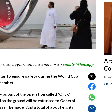
Ar
restare aggiornato entra nel nostro
canale Whatsapp
Co
Qatar to ensure safety during the World Cup
It wi
ecember.
Clau
, as part of the
operation called “Oryx”
on the ground will be entrusted
to General
sari Brigade
. And a total of
about eighty