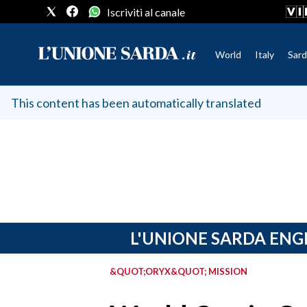
Iscriviti al canale
World
Italy
Sard
CRONACA SARDEGNA
This content has been automatically translated
CAGLIARI
PROVINCIA DI CAGLIARI
SULCIS IGLESIENTE
MEDIO CAMPIDANO
ORISTANO E PROVINCIA
SASSARI E PROVINCIA
L'UNIONE SARDA ENG
GALLURA
NUORO E PROVINCIA
&QUOT;ORYX&QUOT; MISSION
OGLIASTRA
AGENDA