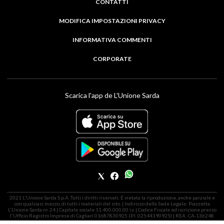
CONTATTI
MODIFICA IMPOSTAZIONI PRIVACY
INFORMATIVA COMMENTI
CORPORATE
Scarica l'app de L'Unione Sarda
2021 L'Unione Sarda S.p.A. Tutti i diritti riservati. É vietata la riproduzione, anche parziale e
con qualsiasi mezzo, di tutti i materiali del sito. | Indirizzo della Sede Legale: Piazzetta
L'Unione Sarda nr. 24 | Capitale sociale 11.400.000,00 i.v. | Codice Fiscale ed iscrizione presso
l'Ufficio Registro Imprese di Cagliari 01687830925 (P.I. 02544190925) | REA: CA-136248