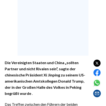
EVENTI
#CARAUNIONE
INSULARITÀ
FOTO
VIDEO
INFO AZIENDE
Die Vereinigten Staaten und China „sollten
ABBONATI
Partner und nicht Rivalen sein“, sagte der
ANNUNCI
chinesische Präsident Xi Jinping zu seinem US-
amerikanischen Amtskollegen Donald Trump,
NECROLOGI
der in der Großen Halle des Volkes in Peking
PUBBLICITÀ
begrüßt wurde
.
SPIAGGE
STORE
Das Treffen zwischen den Führern der beiden