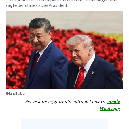
sagte der chinesische Präsident.
CALCIO
CALCIO REGIONALE
BASKET
VOLLEY
MOTORI
TENNIS
ALTRI SPORT
CULTURA
SPETTACOLI
(Handhaben)
GOSSIP
Per restare aggiornato entra nel nostro
canale
Whatsapp
SARDI NEL MONDO
NOTIZIE