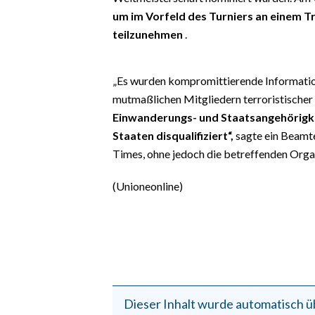
EVENTI
um im Vorfeld des Turniers an einem Tr
teilzunehmen
.
#CARAUNIONE
INSULARITÀ
„Es wurden kompromittierende Informatio
mutmaßlichen Mitgliedern terroristischer
FOTO
Einwanderungs- und Staatsangehörigkeit
Staaten disqualifiziert“,
sagte ein Beamt
VIDEO
Times, ohne jedoch die betreffenden Orga
INFO AZIENDE
(Unioneonline)
ABBONATI
ANNUNCI
NECROLOGI
PUBBLICITÀ
SPIAGGE
Dieser Inhalt wurde automatisch ü
STORE