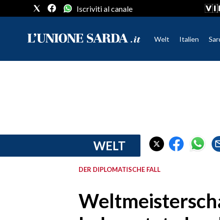
Iscriviti al canale
Welt
Italien
Sar
CRONACA SARDEGNA
CAGLIARI
PROVINCIA DI CAGLIARI
SULCIS IGLESIENTE
MEDIO CAMPIDANO
WELT
ORISTANO E PROVINCIA
SASSARI E PROVINCIA
DER DIPLOMATISCHE FALL
GALLURA
NUORO E PROVINCIA
Weltmeistersch
OGLIASTRA
AGENDA