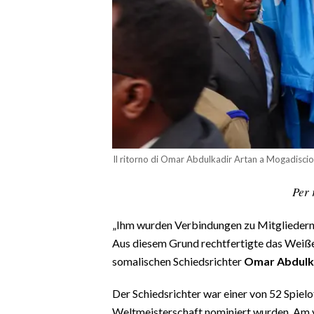
CALCIO
CALCIO REGIONALE
BASKET
VOLLEY
MOTORI
TENNIS
ALTRI SPORT
Il ritorno di Omar Abdulkadir Artan a Mogadiscio
CULTURA
Per 
SPETTACOLI
„Ihm wurden Verbindungen zu Mitgliedern 
Aus diesem Grund rechtfertigte das Weiße
GOSSIP
somalischen Schiedsrichter
Omar Abdulka
SARDI NEL MONDO
Der Schiedsrichter war einer von 52 Spielof
NOTIZIE
Weltmeisterschaft nominiert wurden. Am 