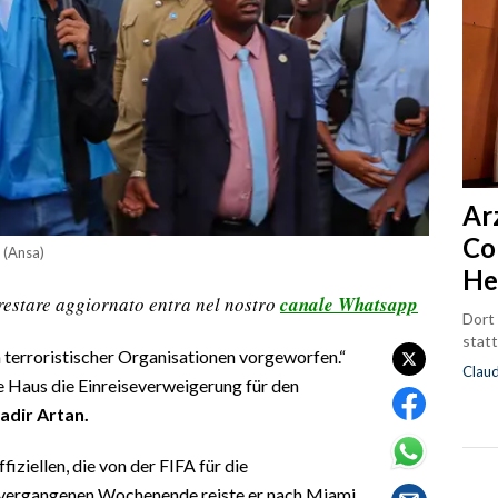
Ar
Co
 (Ansa)
He
restare aggiornato entra nel nostro
canale Whatsapp
Dort
statt
terroristischer Organisationen vorgeworfen.“
Clau
 Haus die Einreiseverweigerung für den
dir Artan.
fiziellen, die von der FIFA für die
vergangenen Wochenende reiste er nach Miami,