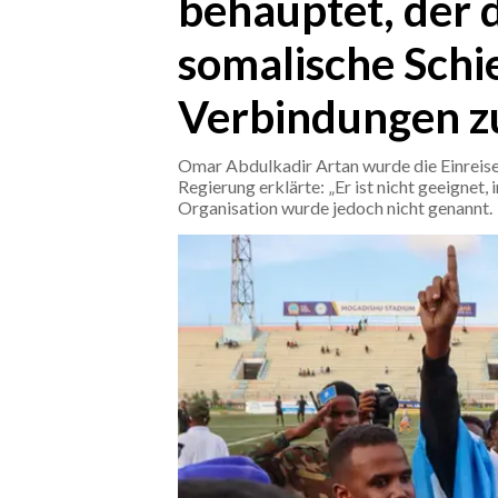
behauptet, der 
somalische Schi
CRONACA
ITALIA
Verbindungen zu
MONDO
Omar Abdulkadir Artan wurde die Einreise 
POLITICA
Regierung erklärte: „Er ist nicht geeignet,
Organisation wurde jedoch nicht genannt.
ECONOMIA
SERVIZI ALLE IMPRESE
LAVORO
BANDI
SPORT IN SARDEGNA
SPORT
RISULTATI E CLASSIFICHE