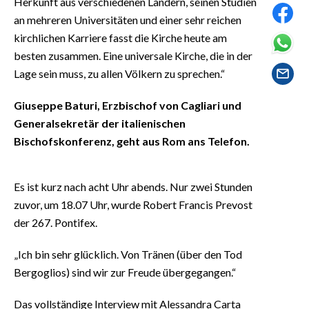
Herkunft aus verschiedenen Ländern, seinen Studien
EVENTI
an mehreren Universitäten und einer sehr reichen
kirchlichen Karriere fasst die Kirche heute am
#CARAUNIONE
besten zusammen. Eine universale Kirche, die in der
Lage sein muss, zu allen Völkern zu sprechen.“
INSULARITÀ
Giuseppe Baturi, Erzbischof von Cagliari und
FOTO
Generalsekretär der italienischen
VIDEO
Bischofskonferenz, geht aus Rom ans Telefon.
INFO AZIENDE
Es ist kurz nach acht Uhr abends. Nur zwei Stunden
ABBONATI
zuvor, um 18.07 Uhr, wurde Robert Francis Prevost
ANNUNCI
der 267. Pontifex.
NECROLOGI
„Ich bin sehr glücklich. Von Tränen (über den Tod
PUBBLICITÀ
Bergoglios) sind wir zur Freude übergegangen.“
SPIAGGE
STORE
Das vollständige Interview mit Alessandra Carta