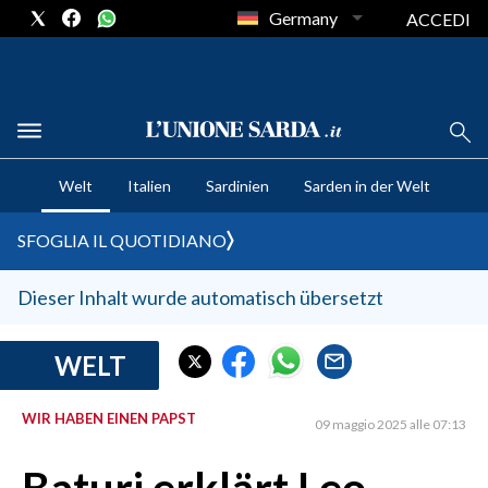
Germany
ACCEDI
CRONACA SARDEGNA
Welt
Italien
Sardinien
Sarden in der Welt
CAGLIARI
PROVINCIA DI CAGLIARI
SFOGLIA IL QUOTIDIANO
SULCIS IGLESIENTE
MEDIO CAMPIDANO
Dieser Inhalt wurde automatisch übersetzt
ORISTANO E PROVINCIA
SASSARI E PROVINCIA
WELT
GALLURA
WIR HABEN EINEN PAPST
NUORO E PROVINCIA
09 maggio 2025 alle 07:13
OGLIASTRA
AGENDA