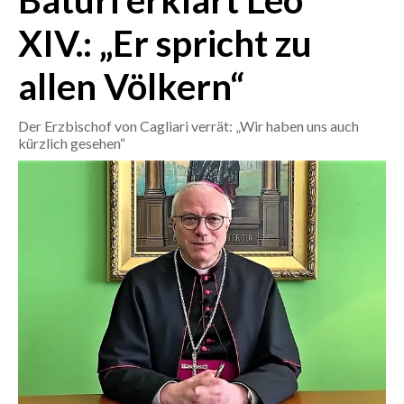
Baturi erklärt Leo
XIV.: „Er spricht zu
CRONACA
ITALIA
allen Völkern“
MONDO
Der Erzbischof von Cagliari verrät: „Wir haben uns auch
POLITICA
kürzlich gesehen“
ECONOMIA
SERVIZI ALLE IMPRESE
LAVORO
BANDI
SPORT IN SARDEGNA
SPORT
RISULTATI E CLASSIFICHE