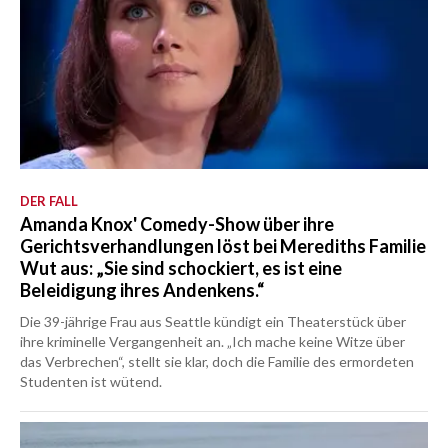
DER FALL
Amanda Knox' Comedy-Show über ihre
Gerichtsverhandlungen löst bei Merediths Familie
Wut aus: „Sie sind schockiert, es ist eine
Beleidigung ihres Andenkens.“
Die 39-jährige Frau aus Seattle kündigt ein Theaterstück über
ihre kriminelle Vergangenheit an. „Ich mache keine Witze über
das Verbrechen“, stellt sie klar, doch die Familie des ermordeten
Studenten ist wütend.