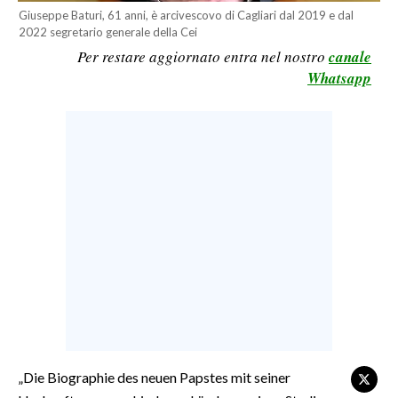
Giuseppe Baturi, 61 anni, è arcivescovo di Cagliari dal 2019 e dal
CALCIO
2022 segretario generale della Cei
CALCIO REGIONALE
Per restare aggiornato entra nel nostro
canale
BASKET
Whatsapp
VOLLEY
MOTORI
TENNIS
ALTRI SPORT
CULTURA
SPETTACOLI
GOSSIP
SARDI NEL MONDO
„Die Biographie des neuen Papstes mit seiner
NOTIZIE