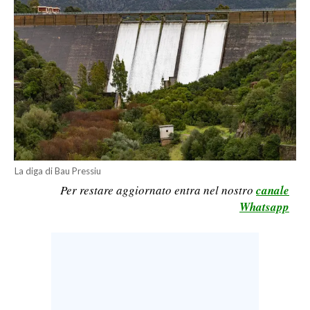
CALCIO
CALCIO REGIONALE
BASKET
VOLLEY
MOTORI
TENNIS
ALTRI SPORT
La diga di Bau Pressiu
CULTURA
Per restare aggiornato entra nel nostro
canale
Whatsapp
SPETTACOLI
GOSSIP
SARDI NEL MONDO
NOTIZIE