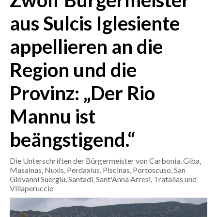
Zwölf Bürgermeister
aus Sulcis Iglesiente
CRONACA
ITALIA
appellieren an die
MONDO
Region und die
POLITICA
Provinz: „Der Rio
ECONOMIA
Mannu ist
SERVIZI ALLE IMPRESE
beängstigend.“
LAVORO
BANDI
Die Unterschriften der Bürgermeister von Carbonia, Giba,
Masainas, Nuxis, Perdaxius, Piscinas, Portoscuso, San
SPORT IN SARDEGNA
Giovanni Suergiu, Santadi, Sant'Anna Arresi, Tratalias und
Villaperuccio
SPORT
RISULTATI E CLASSIFICHE