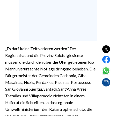
EVENTI
#CARAUNIONE
INSULARITÀ
FOTO
„Es darf keine Zeit verloren werden.“ Der
VIDEO
Regionalrat und die Provinz Sulcis Iglesiente
müssen die durch den über die Ufer getretenen Rio
INFO AZIENDE
Mannu verursachte Notlage dringend beheben. Die
ABBONATI
Bürgermeister der Gemeinden Carbonia, Giba,
ANNUNCI
Masainas, Nuxis, Perdaxius, Piscinas, Portoscuso,
San Giovanni Suergiu, Santadi, Sant'Anna Arresi,
NECROLOGI
Tratalias und Villaperuccio richteten in einem
PUBBLICITÀ
Hilferuf ein Schreiben an das regionale
SPIAGGE
Umweltministerium, den Katastrophenschutz, die
STORE
Provinz und – zur Kenntnisnahme – an den