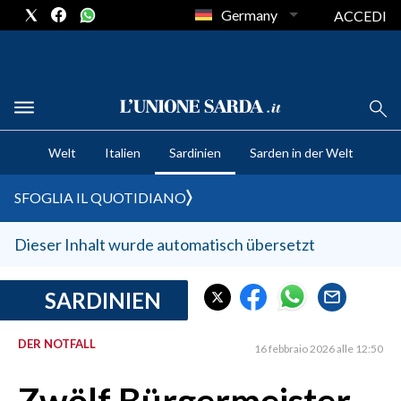
Germany
ACCEDI
CRONACA SARDEGNA
Welt
Italien
Sardinien
Sarden in der Welt
CAGLIARI
PROVINCIA DI CAGLIARI
SFOGLIA IL QUOTIDIANO
SULCIS IGLESIENTE
MEDIO CAMPIDANO
Dieser Inhalt wurde automatisch übersetzt
ORISTANO E PROVINCIA
SASSARI E PROVINCIA
SARDINIEN
GALLURA
DER NOTFALL
NUORO E PROVINCIA
16 febbraio 2026 alle 12:50
OGLIASTRA
AGENDA