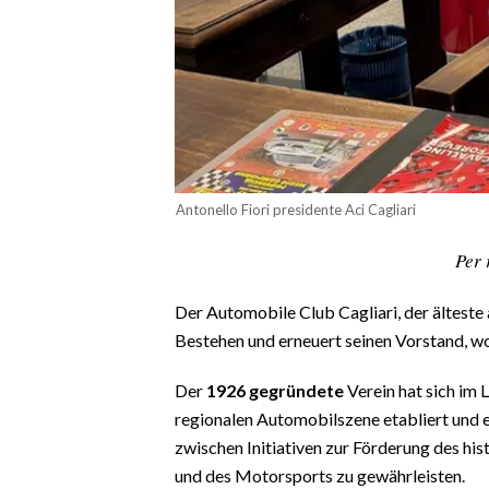
CALCIO
CALCIO REGIONALE
BASKET
VOLLEY
MOTORI
TENNIS
Antonello Fiori presidente Aci Cagliari
ALTRI SPORT
Per 
CULTURA
Der Automobile Club Cagliari, der älteste a
SPETTACOLI
Bestehen und erneuert seinen Vorstand, wo
GOSSIP
Der
1926 gegründete
Verein hat sich im 
regionalen Automobilszene etabliert und e
SARDI NEL MONDO
zwischen Initiativen zur Förderung des hi
NOTIZIE
und des Motorsports zu gewährleisten.