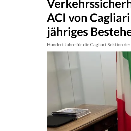
Verkehrssicherh
ACI von Cagliari
CRONACA
ITALIA
jähriges Bestehe
MONDO
Hundert Jahre für die Cagliari-Sektion der 
POLITICA
ECONOMIA
SERVIZI ALLE IMPRESE
LAVORO
BANDI
SPORT IN SARDEGNA
SPORT
RISULTATI E CLASSIFICHE