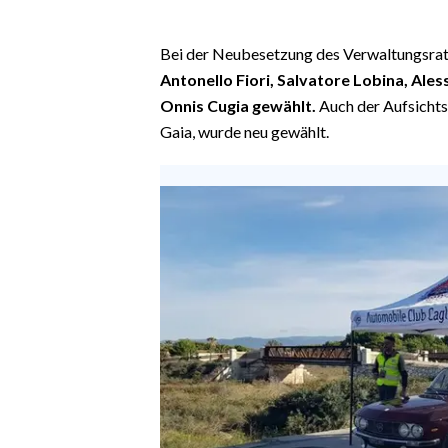
EVENTI
Bei der Neubesetzung des Verwaltungsrat
#CARAUNIONE
Antonello Fiori, Salvatore Lobina, Ale
Onnis Cugia gewählt.
Auch der Aufsichts
INSULARITÀ
Gaia, wurde neu gewählt.
FOTO
VIDEO
INFO AZIENDE
ABBONATI
ANNUNCI
NECROLOGI
PUBBLICITÀ
SPIAGGE
STORE