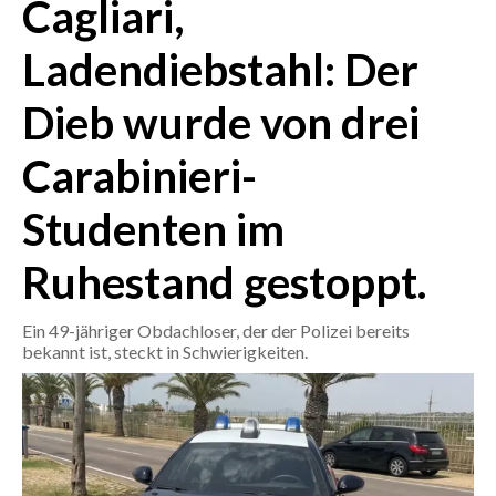
Cagliari,
CRONACA
Ladendiebstahl: Der
ITALIA
Dieb wurde von drei
MONDO
Carabinieri-
POLITICA
Studenten im
ECONOMIA
Ruhestand gestoppt.
SERVIZI ALLE IMPRESE
LAVORO
Ein 49-jähriger Obdachloser, der der Polizei bereits
BANDI
bekannt ist, steckt in Schwierigkeiten.
SPORT IN SARDEGNA
SPORT
RISULTATI E CLASSIFICHE