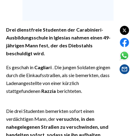
EVENTI
#CARAUNIONE
Drei dienstfreie Studenten der Carabinieri-
INSULARITÀ
Ausbildungsschule in Iglesias nahmen einen 49-
jährigen Mann fest, der des Diebstahls
FOTO
beschuldigt wird.
VIDEO
Es geschah in
Cagliari
. Die jungen Soldaten gingen
durch die Einkaufsstraßen, als sie bemerkten, dass
INFO AZIENDE
Ladenangestellte von einer kürzlich
ABBONATI
stattgefundenen
Razzia
berichteten.
ANNUNCI
NECROLOGI
Die drei Studenten bemerkten sofort einen
PUBBLICITÀ
verdächtigen Mann, der
versuchte, in den
SPIAGGE
nahegelegenen Straßen zu verschwinden, und
STORE
handelten sofort, sodass sie ihn aufhalten