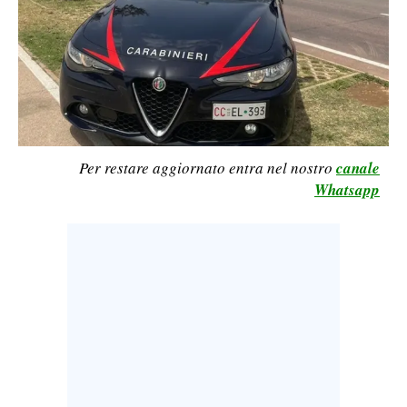
CALCIO
CALCIO REGIONALE
BASKET
VOLLEY
MOTORI
TENNIS
Per restare aggiornato entra nel nostro
canale
ALTRI SPORT
Whatsapp
CULTURA
SPETTACOLI
GOSSIP
SARDI NEL MONDO
NOTIZIE