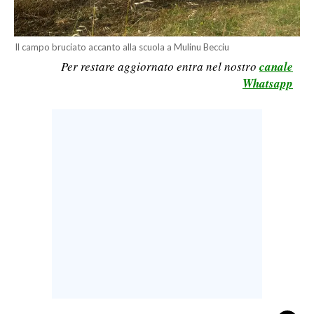
CALCIO
CALCIO REGIONALE
Il campo bruciato accanto alla scuola a Mulinu Becciu
BASKET
Per restare aggiornato entra nel nostro
canale
VOLLEY
Whatsapp
MOTORI
TENNIS
ALTRI SPORT
CULTURA
SPETTACOLI
GOSSIP
SARDI NEL MONDO
NOTIZIE