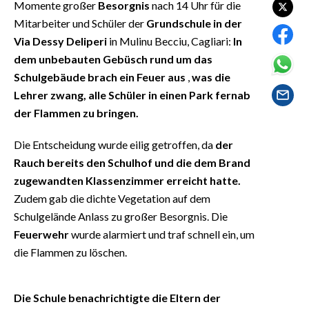
Momente großer
Besorgnis
nach 14 Uhr für die
EVENTI
Mitarbeiter und Schüler der
Grundschule in der
#CARAUNIONE
Via Dessy Deliperi
in Mulinu Becciu, Cagliari:
In
dem unbebauten Gebüsch rund um das
INSULARITÀ
Schulgebäude brach ein Feuer aus
,
was die
Lehrer zwang, alle Schüler in einen Park fernab
FOTO
der Flammen zu bringen.
VIDEO
Die Entscheidung wurde eilig getroffen, da
der
Rauch bereits den Schulhof und die dem Brand
INFO AZIENDE
zugewandten Klassenzimmer erreicht hatte.
ABBONATI
Zudem gab die dichte Vegetation auf dem
Schulgelände Anlass zu großer Besorgnis. Die
ANNUNCI
Feuerwehr
wurde alarmiert und traf schnell ein, um
NECROLOGI
die Flammen zu löschen.
PUBBLICITÀ
SPIAGGE
Die Schule benachrichtigte die Eltern der
STORE