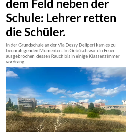
dem Feld neben der
Schule: Lehrer retten
CRONACA
ITALIA
die Schüler.
MONDO
In der Grundschule an der Via Dessy Deliperi kam es zu
POLITICA
beunruhigenden Momenten. Im Gebüsch war ein Feuer
ausgebrochen, dessen Rauch bis in einige Klassenzimmer
ECONOMIA
vordrang.
SERVIZI ALLE IMPRESE
LAVORO
BANDI
SPORT IN SARDEGNA
SPORT
RISULTATI E CLASSIFICHE