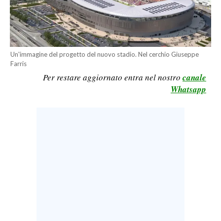
CALCIO
CALCIO REGIONALE
BASKET
Un'immagine del progetto del nuovo stadio. Nel cerchio Giuseppe
VOLLEY
Farris
MOTORI
Per restare aggiornato entra nel nostro
canale
TENNIS
Whatsapp
ALTRI SPORT
CULTURA
SPETTACOLI
GOSSIP
SARDI NEL MONDO
NOTIZIE