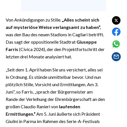
EVENTI
#CARAUNIONE
Von Ankündigungen zu Stille.
„Alles scheint sich
auf mysteriöse Weise verlangsamt zu haben“,
INSULARITÀ
was den Bau des neuen Stadions in Cagliari betrifft.
Das sagt der oppositionelle Stadtrat
Giuseppe
FOTO
Farris
(Civica 2024), der den Projektfortschritt der
letzten drei Monate analysiert hat.
VIDEO
„Seit dem 1. April haben Sie uns versichert, alles sei
INFO AZIENDE
in Ordnung. Es stünde unmittelbar bevor. Und nun
ABBONATI
plötzlich Stille, Vorsicht und Ermittlungen. Am 3.
ANNUNCI
Juni“, so Farris, „sprach der Bürgermeister am
NECROLOGI
Rande der Verleihung der Ehrenbürgerschaft an den
PUBBLICITÀ
großen Claudio Ranieri von
laufenden
Ermittlungen.“
Am 5. Juni äußerte sich Präsident
SPIAGGE
Giulini in Parma im Rahmen des Serie-A-Festivals
STORE