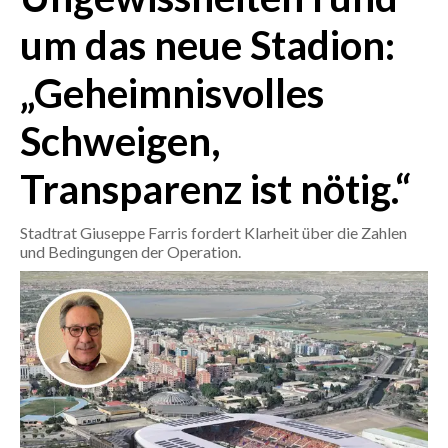
um das neue Stadion:
CRONACA
ITALIA
„Geheimnisvolles
MONDO
Schweigen,
POLITICA
Transparenz ist nötig.“
ECONOMIA
Stadtrat Giuseppe Farris fordert Klarheit über die Zahlen
und Bedingungen der Operation.
SERVIZI ALLE IMPRESE
LAVORO
BANDI
SPORT IN SARDEGNA
SPORT
RISULTATI E CLASSIFICHE