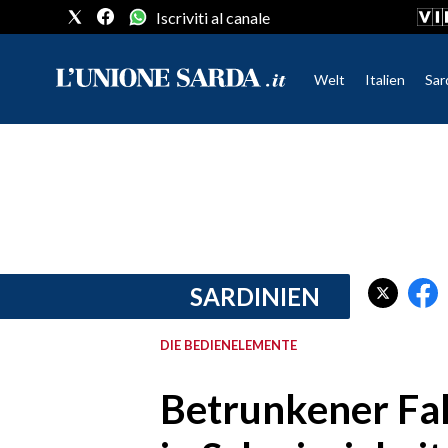
Iscriviti al canale
Welt
Italien
Sar
CRONACA SARDEGNA
CAGLIARI
PROVINCIA DI CAGLIARI
SULCIS IGLESIENTE
MEDIO CAMPIDANO
SARDINIEN
ORISTANO E PROVINCIA
SASSARI E PROVINCIA
DIE BEDIENELEMENTE
GALLURA
NUORO E PROVINCIA
Betrunkener Fah
OGLIASTRA
AGENDA