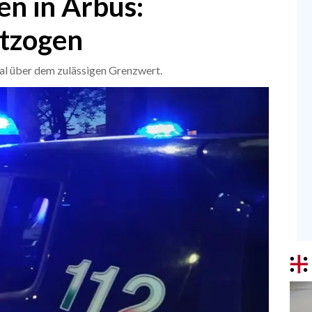
en in Arbus:
ntzogen
mal über dem zulässigen Grenzwert.