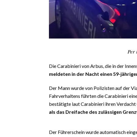
CALCIO
CALCIO REGIONALE
BASKET
VOLLEY
MOTORI
Per 
TENNIS
ALTRI SPORT
Die Carabinieri von Arbus, die in der Inne
meldeten in der Nacht einen 59-jährige
CULTURA
Der Mann wurde von Polizisten auf der Vi
SPETTACOLI
Fahrverhaltens führten die Carabinieri ei
bestätigte laut Carabinieri ihren Verdach
GOSSIP
als das Dreifache des zulässigen Gren
SARDI NEL MONDO
NOTIZIE
Der Führerschein wurde automatisch eing