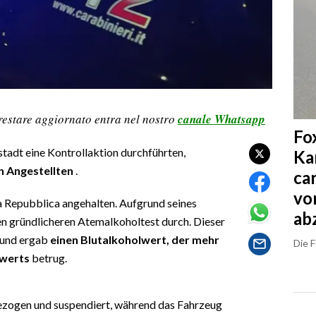
restare aggiornato entra nel nostro
canale Whatsapp
Fo
nstadt eine Kontrollaktion durchführten,
Ka
n Angestellten
.
ca
vo
a Repubblica angehalten. Aufgrund seines
ab
nen gründlicheren Atemalkoholtest durch. Dieser
t und ergab
einen Blutalkoholwert, der mehr
Die 
zwerts
betrug.
ezogen und suspendiert, während das Fahrzeug