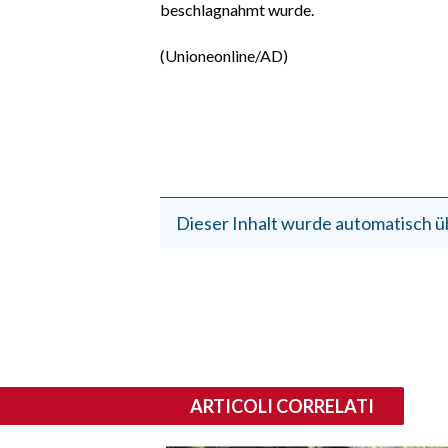
beschlagnahmt wurde.
EVENTI
(Unioneonline/AD)
#CARAUNIONE
INSULARITÀ
FOTO
VIDEO
Dieser Inhalt wurde automatisch ü
INFO AZIENDE
ABBONATI
ANNUNCI
NECROLOGI
PUBBLICITÀ
ARTICOLI CORRELATI
SPIAGGE
STORE