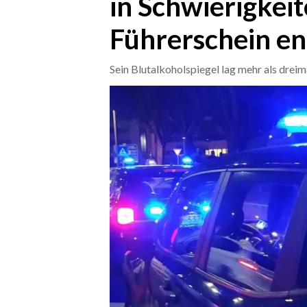
in Schwierigkeit
Führerschein e
CRONACA
ITALIA
Sein Blutalkoholspiegel lag mehr als drei
MONDO
POLITICA
ECONOMIA
SERVIZI ALLE IMPRESE
LAVORO
BANDI
SPORT IN SARDEGNA
SPORT
RISULTATI E CLASSIFICHE