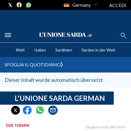
Germany
ACCEDI
CRONACA SARDEGNA
Welt
Italien
Sardinien
Sarden in der Welt
CAGLIARI
PROVINCIA DI CAGLIARI
SFOGLIA IL QUOTIDIANO
SULCIS IGLESIENTE
MEDIO CAMPIDANO
Dieser Inhalt wurde automatisch übersetzt
ORISTANO E PROVINCIA
SASSARI E PROVINCIA
L'UNIONE SARDA GERMAN
GALLURA
NUORO E PROVINCIA
OGLIASTRA
DER TERMIN
18 agosto 2025 alle 10:07
AGENDA