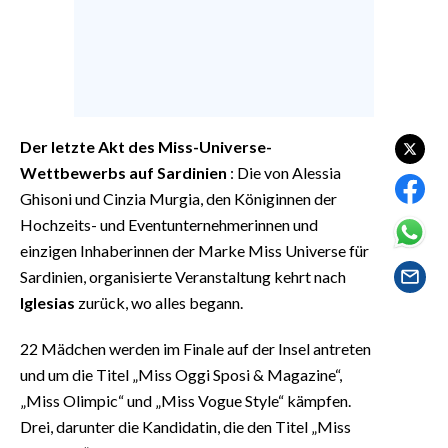
EVENTI
#CARAUNIONE
INSULARITÀ
Der letzte Akt des Miss-Universe-
FOTO
Wettbewerbs auf Sardinien
: Die von Alessia
Ghisoni und Cinzia Murgia, den Königinnen der
VIDEO
Hochzeits- und Eventunternehmerinnen und
einzigen Inhaberinnen der Marke Miss Universe für
INFO AZIENDE
Sardinien, organisierte Veranstaltung kehrt nach
ABBONATI
Iglesias
zurück, wo alles begann.
ANNUNCI
NECROLOGI
22 Mädchen werden im Finale auf der Insel antreten
und um die Titel „Miss Oggi Sposi & Magazine“,
PUBBLICITÀ
„Miss Olimpic“ und „Miss Vogue Style“ kämpfen.
SPIAGGE
Drei, darunter die Kandidatin, die den Titel „Miss
STORE