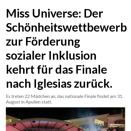
Miss Universe: Der
CRONACA
ITALIA
Schönheitswettbewerb
MONDO
zur Förderung
POLITICA
sozialer Inklusion
ECONOMIA
kehrt für das Finale
SERVIZI ALLE IMPRESE
nach Iglesias zurück.
LAVORO
BANDI
Es treten 22 Mädchen an, das nationale Finale findet am 31.
August in Apulien statt.
SPORT IN SARDEGNA
SPORT
RISULTATI E CLASSIFICHE