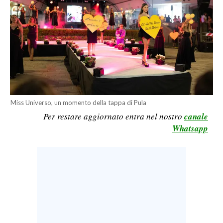
CALCIO
CALCIO REGIONALE
BASKET
VOLLEY
MOTORI
TENNIS
ALTRI SPORT
Miss Universo, un momento della tappa di Pula
Per restare aggiornato entra nel nostro
canale
CULTURA
Whatsapp
SPETTACOLI
GOSSIP
SARDI NEL MONDO
NOTIZIE