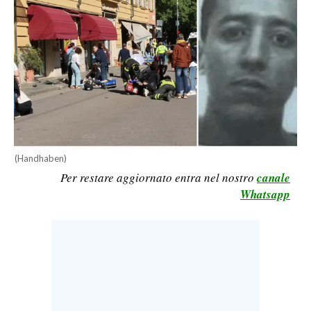
CALCIO
CALCIO REGIONALE
BASKET
VOLLEY
MOTORI
TENNIS
ALTRI SPORT
(Handhaben)
CULTURA
Per restare aggiornato entra nel nostro
canale
Whatsapp
SPETTACOLI
GOSSIP
SARDI NEL MONDO
NOTIZIE