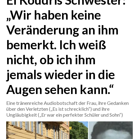
El Koudris Schwester:
„Wir haben keine
CRONACA
ITALIA
Veränderung an ihm
MONDO
bemerkt. Ich weiß
POLITICA
nicht, ob ich ihm
ECONOMIA
jemals wieder in die
SERVIZI ALLE IMPRESE
Augen sehen kann.“
LAVORO
BANDI
Eine tränenreiche Audiobotschaft der Frau, ihre Gedanken
über den Verletzten („Es ist schrecklich“) und ihre
SPORT IN SARDEGNA
Ungläubigkeit („Er war ein perfekter Schüler und Sohn“)
SPORT
RISULTATI E CLASSIFICHE