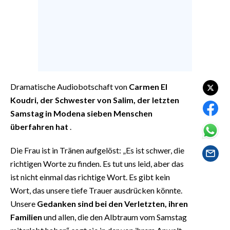
EVENTI
#CARAUNIONE
INSULARITÀ
FOTO
Dramatische Audiobotschaft von
Carmen El
Koudri, der Schwester von Salim, der letzten
VIDEO
Samstag in Modena sieben Menschen
überfahren hat
.
INFO AZIENDE
ABBONATI
Die Frau ist in Tränen aufgelöst: „Es ist schwer, die
ANNUNCI
richtigen Worte zu finden. Es tut uns leid, aber das
ist nicht einmal das richtige Wort. Es gibt kein
NECROLOGI
Wort, das unsere tiefe Trauer ausdrücken könnte.
PUBBLICITÀ
Unsere
Gedanken sind bei den Verletzten, ihren
SPIAGGE
Familien
und allen, die den Albtraum vom Samstag
STORE