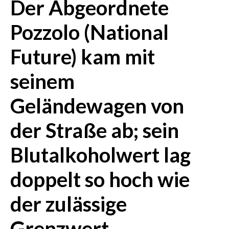
Der Abgeordnete
CRONACA
Pozzolo (National
ITALIA
Future) kam mit
MONDO
seinem
POLITICA
Geländewagen von
ECONOMIA
der Straße ab; sein
SERVIZI ALLE IMPRESE
LAVORO
Blutalkoholwert lag
BANDI
doppelt so hoch wie
SPORT IN SARDEGNA
der zulässige
SPORT
Grenzwert.
RISULTATI E CLASSIFICHE