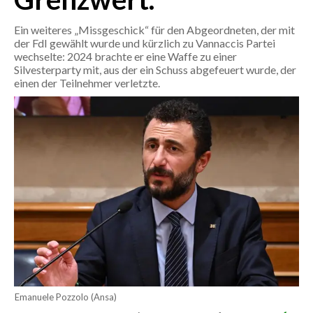
CALCIO
Ein weiteres „Missgeschick“ für den Abgeordneten, der mit
CALCIO REGIONALE
der FdI gewählt wurde und kürzlich zu Vannaccis Partei
wechselte: 2024 brachte er eine Waffe zu einer
BASKET
Silvesterparty mit, aus der ein Schuss abgefeuert wurde, der
VOLLEY
einen der Teilnehmer verletzte.
MOTORI
TENNIS
ALTRI SPORT
CULTURA
SPETTACOLI
GOSSIP
SARDI NEL MONDO
Emanuele Pozzolo (Ansa)
NOTIZIE