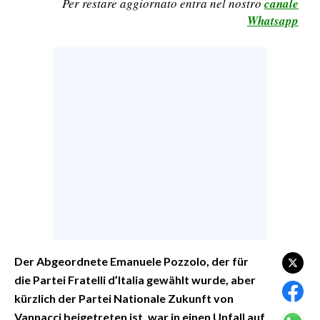
Per restare aggiornato entra nel nostro
canale
EVENTI
Whatsapp
#CARAUNIONE
INSULARITÀ
FOTO
VIDEO
INFO AZIENDE
ABBONATI
ANNUNCI
NECROLOGI
Der Abgeordnete Emanuele Pozzolo, der für
PUBBLICITÀ
die Partei Fratelli d’Italia gewählt wurde, aber
SPIAGGE
kürzlich der Partei Nationale Zukunft von
STORE
Vannacci beigetreten ist, war in einen Unfall auf