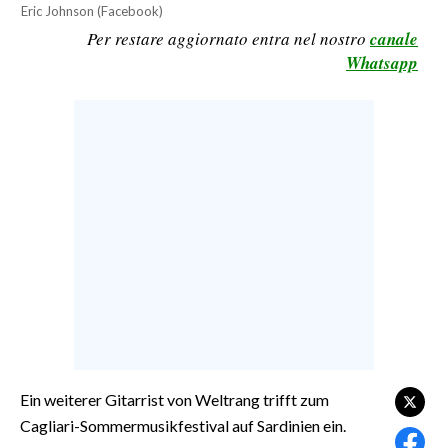
Eric Johnson (Facebook)
CALCIO
Per restare aggiornato entra nel nostro
canale
CALCIO REGIONALE
Whatsapp
BASKET
VOLLEY
MOTORI
TENNIS
ALTRI SPORT
CULTURA
SPETTACOLI
GOSSIP
SARDI NEL MONDO
Ein weiterer Gitarrist von Weltrang trifft zum
Cagliari-Sommermusikfestival auf Sardinien ein.
NOTIZIE