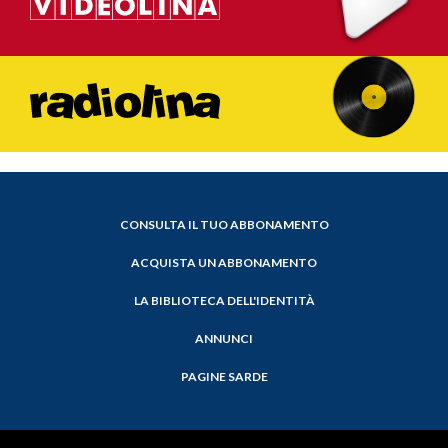
CONSULTA IL TUO ABBONAMENTO
ACQUISTA UN ABBONAMENTO
LA BIBLIOTECA DELL'IDENTITÀ
ANNUNCI
PAGINE SARDE