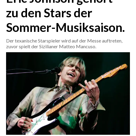
zu den Stars der
CRONACA
Sommer-Musiksaison.
ITALIA
MONDO
Der texanische Starspieler wird auf der Messe auftreten,
zuvor spielt der Sizilianer Matteo Mancuso.
POLITICA
ECONOMIA
SERVIZI ALLE IMPRESE
LAVORO
BANDI
SPORT IN SARDEGNA
SPORT
RISULTATI E CLASSIFICHE