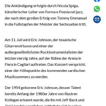
EVENTI
Die Ankündigung erfolgte durch Nicola Spiga,
künstlerischer Leiter von Forma e Poesia nel jazz,
#CARAUNIONE
der nach dem großen Erfolg von Tommy Emmanuel
in die Fußstapfen der Meister der Sechssaiten tritt.
INSULARITÀ
FOTO
Am 11. Juli wird Eric Johnson, der texanische
Gitarrenvirtuose und einer der
VIDEO
außergewöhnlichsten Rockinstrumentalisten der
letzten vierzig Jahre, auf der Bühne der Arena in
INFO AZIENDE
Fiera in Cagliari auftreten. Das Konzert verspricht,
ABBONATI
einer der Höhepunkte des kommenden sardischen
ANNUNCI
Musiksommers zu werden.
NECROLOGI
Der 1954 geborene Eric Johnson, dessen Talent
PUBBLICITÀ
bereits Anfang der 1980er Jahre von illustren
SPIAGGE
Kollegen erkannt wurde, die ihn mit Jeff Beck und
STORE
Jimi Hendrix verglichen, entfaltete sich in seiner