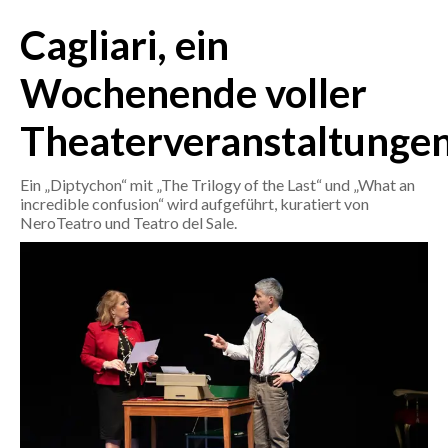
Cagliari, ein
CRONACA
ITALIA
Wochenende voller
MONDO
Theaterveranstaltunge
POLITICA
Ein „Diptychon“ mit „The Trilogy of the Last“ und „What an
incredible confusion“ wird aufgeführt, kuratiert von
ECONOMIA
NeroTeatro und Teatro del Sale.
SERVIZI ALLE IMPRESE
LAVORO
BANDI
SPORT IN SARDEGNA
SPORT
RISULTATI E CLASSIFICHE