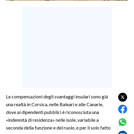
LAVORO
BANDI
SPORT IN SARDEGNA
SPORT
RISULTATI E CLASSIFICHE
CALCIO
CALCIO REGIONALE
BASKET
VOLLEY
Le compensazioni degli svantaggi insulari sono già
MOTORI
una realtà in Corsica, nelle Baleari e alle Canarie,
TENNIS
dove ai dipendenti pubblici è riconosciuta una
ALTRI SPORT
«indennità di residenza» nelle isole, variabile a
seconda della funzione e del ruolo, e per il solo fatto
CULTURA