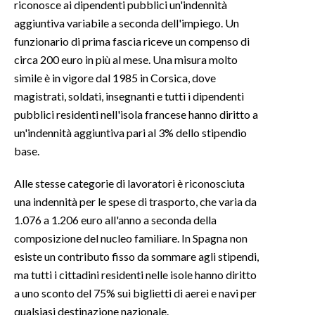
riconosce ai dipendenti pubblici un'indennità
aggiuntiva variabile a seconda dell'impiego. Un
INFO AZIENDE
funzionario di prima fascia riceve un compenso di
ABBONATI
circa 200 euro in più al mese. Una misura molto
ANNUNCI
simile è in vigore dal 1985 in Corsica, dove
magistrati, soldati, insegnanti e tutti i dipendenti
NECROLOGI
pubblici residenti nell'isola francese hanno diritto a
PUBBLICITÀ
un'indennità aggiuntiva pari al 3% dello stipendio
SPIAGGE
base.
STORE
Alle stesse categorie di lavoratori è riconosciuta
una indennità per le spese di trasporto, che varia da
1.076 a 1.206 euro all'anno a seconda della
composizione del nucleo familiare. In Spagna non
esiste un contributo fisso da sommare agli stipendi,
ma tutti i cittadini residenti nelle isole hanno diritto
a uno sconto del 75% sui biglietti di aerei e navi per
qualsiasi destinazione nazionale.