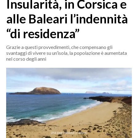
Insularità, in Corsica e
MEDIO CAMPIDANO
ORISTANO E PROVINCIA
alle Baleari l’indennità
SASSARI E PROVINCIA
“di residenza”
GALLURA
NUORO E PROVINCIA
Grazie a questi provvedimenti, che compensano gli
OGLIASTRA
svantaggi di vivere su un’isola, la popolazione è aumentata
AGENDA
nel corso degli anni
CRONACA
ITALIA
MONDO
POLITICA
ECONOMIA
SERVIZI ALLE IMPRESE