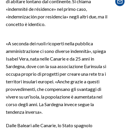
di abitare lontano dal continente. Si chiama
«indemnité de résidence» nel primo caso,
SPETTACOLI
«indemnización por residencia» negli altri due, ma il
concetto è identico.
GOSSIP
SALUTE
«A seconda dei ruoli ricoperti nella pubblica
amministrazione ci sono diverse indennità», spiega
SARDEGNA TURISMO
Isabel Vera, nata nelle Canarie e da 25 anni in
Sardegna, dove con la sua associazione Eurinsula si
SARDI NEL MONDO
occupa proprio di progetti per creare una rete tra i
NOTIZIE
territori insulari europei. «Anche grazie a questi
EVENTI
provvedimenti, che compensano gli svantaggi di
vivere su un'isola, la popolazione è aumentata nel
#CARAUNIONE
corso degli anni. La Sardegna invece segue la
tendenza inversa».
3 MINUTI CON
Dalle Baleari alle Canarie, lo Stato spagnolo
INSULARITÀ